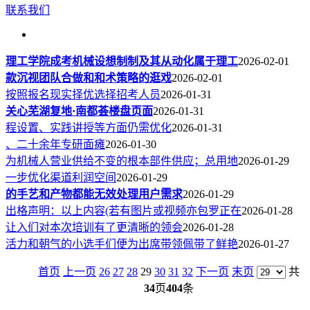
联系我们
理工学院成考机械设想制制及其从动化属于理工
2026-02-01
款沉视团队合做和和术策略的逛戏
2026-02-01
按照报名现实择优选择招考人员
2026-01-31
关心芜湖复地·南都荟楼盘页面
2026-01-31
程设置、实践讲授等方面仍需优化
2026-01-31
、二十余年专研面瘫
2026-01-30
为机械人营业供给不变的根本部件供应；总用地
2026-01-29
一步优化渠道利润空间
2026-01-29
的手艺和产物都能无效处理用户需求
2026-01-29
出格声明：以上内容(若有图片或视频亦包罗正在
2026-01-28
让入们对本次培训有了更清晰的领会
2026-01-28
活力和朝气的小选手们便为出席带领佩带了鲜艳
2026-01-27
首页
上一页
26
27
28
29
30
31
32
下一页
末页
共
34
页
404
条