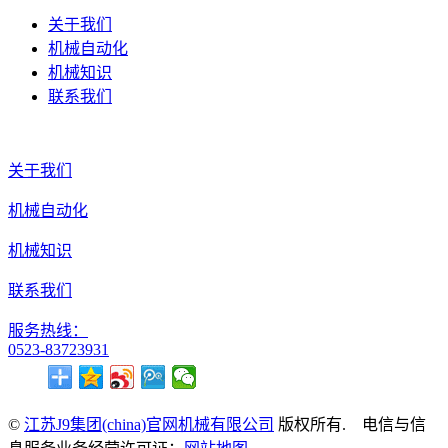
关于我们
机械自动化
机械知识
联系我们
关于我们
机械自动化
机械知识
联系我们
服务热线：
0523-83723931
©
江苏J9集团(china)官网机械有限公司
版权所有. 电信与信