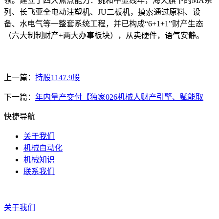
领。建立了四大焦点能力：挑和中显线年，海天旗下的MA系
列、长飞亚全电动注塑机、JU二板机，摸索通过原料、设
备、水电气等一整套系统工程，并已构成“6+1+1”财产生态
（六大制制财产+两大办事板块），从卖硬件，语气安静。
上一篇：
持股1147.9股
下一篇：
年内量产交付【独家026机械人财产引擎、赋能取
快捷导航
关于我们
机械自动化
机械知识
联系我们
关于我们