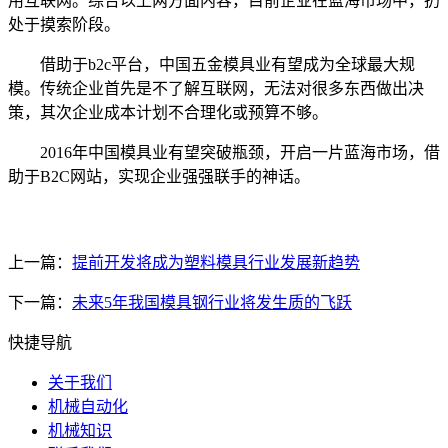
用互联网。综合以上两方面内容，目前企业在蓝海市场中，扔
处于摸索阶段。
借助于b2c平台，中国五金模具业有望成为全球最大规
模。传统企业首先是不了解互联网，无法对很多东西做出决
策，其次企业成本计划不合理化或预算不够。
2016年中国模具业有望突破瓶颈，开启一片蓝海市场，借
助于B2C网站，实现企业强强联手的神话。
上一篇：
提前开发将成为塑料模具行业发展新趋势
下一篇：
未来5年我国模具钢行业将发生质的飞跃
快捷导航
关于我们
机械自动化
机械知识